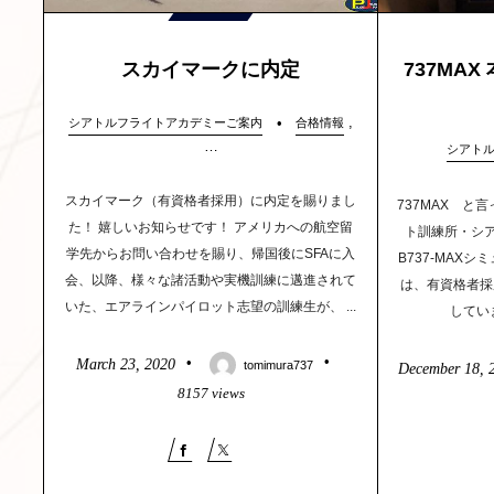
スカイマークに内定
737MA
,
シアトルフライトアカデミーご案内
合格情報
…
シアト
スカイマーク（有資格者採用）に内定を賜りまし
737MAX と
た！ 嬉しいお知らせです！ アメリカへの航空留
ト訓練所・シ
学先からお問い合わせを賜り、帰国後にSFAに入
B737-MAX
会、以降、様々な諸活動や実機訓練に邁進されて
は、有資格者採
いた、エアラインパイロット志望の訓練生が、 ...
していま
March
23
,
2020
tomimura737
December
18
,
8157 views