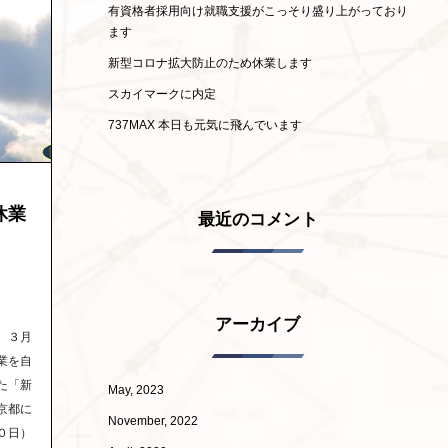
有資格者採用向け就職支援がこっそり盛り上がっており
ます
新型コロナ拡大防止のため休業します
スカイマークに内定
737MAX 本日も元気に飛んでいます
休業
最近のコメント
アーカイブ
、３月
業を自
た「新
May, 2023
京都に
November, 2022
０日）