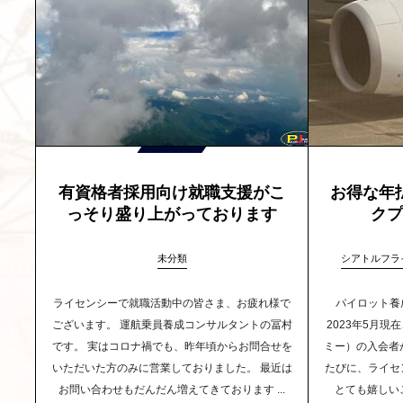
有資格者採用向け就職支援がこ
お得な年
っそり盛り上がっております
ク
未分類
シアトルフラ
ライセンシーで就職活動中の皆さま、お疲れ様で
パイロット養
ございます。 運航乗員養成コンサルタントの冨村
2023年5月現
です。 実はコロナ禍でも、昨年頃からお問合せを
ミー）の入会者
いただいた方のみに営業しておりました。 最近は
たびに、ライセ
お問い合わせもだんだん増えてきております ...
とても嬉しいこ