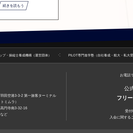
続きを読もう
ップ・操縦士養成機構（運営団体）
PILOT専門進学塾（自社養成・航大・私大
お電話で
公
羽田空港3-3-2 第一旅客ターミナル
フリー
3号（トミムラ）
円寺南3-32-16
受付
校など
入会に関する