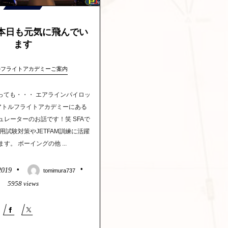
X 本日も元気に飛んでい
ます
ルフライトアカデミーご案内
言っても・・・ エアラインパイロッ
アトルフライトアカデミーにある
シミュレーターのお話です！笑 SFAで
用試験対策やJETFAM訓練に活躍
す。 ボーイングの他 ...
2019
tomimura737
5958 views