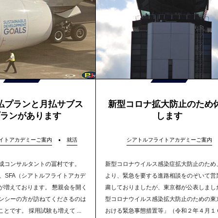
払プランと月払サブス
新型コロナ拡大防止のため
プランがあります
します
イトアカデミーご案内
就活
シアトルフライトアカデミーご案内
成コンサルタントの冨村です。
新型コロナウイルス感染症拡大防止のため
在、SFA（シアトルフライトアカデ
より、緊急を要する進路相談をのぞいて営
が増えております。 懇親会を開く
粛しておりましたが、東京都が公表しまし
ンシーの方が訪ねてくださるのは
型コロナウイルス感染拡大防止のための東
とです。 採用試験も増えて ...
おける緊急事態措置等」（令和２年４月１