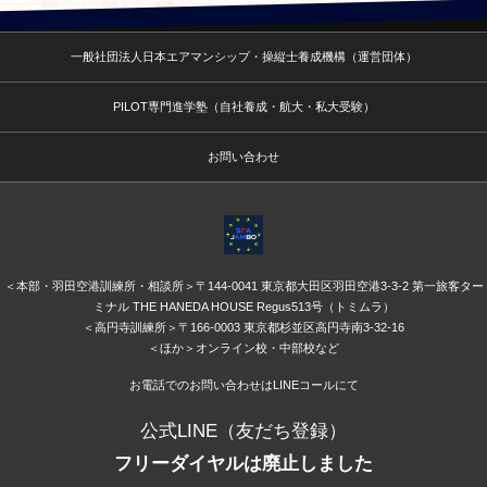
一般社団法人日本エアマンシップ・操縦士養成機構（運営団体）
PILOT専門進学塾（自社養成・航大・私大受験）
お問い合わせ
＜本部・羽田空港訓練所・相談所＞〒144-0041 東京都大田区羽田空港3-3-2 第一旅客ター
ミナル THE HANEDA HOUSE Regus513号（トミムラ）
＜高円寺訓練所＞〒166-0003 東京都杉並区高円寺南3-32-16
＜ほか＞オンライン校・中部校など
お電話でのお問い合わせはLINEコールにて
公式LINE（友だち登録）
フリーダイヤルは廃止しました