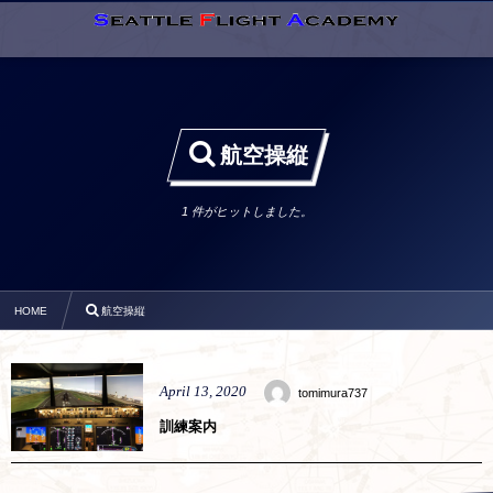
航空操縦
1 件がヒットしました。
HOME
航空操縦
April
13
,
2020
tomimura737
訓練案内