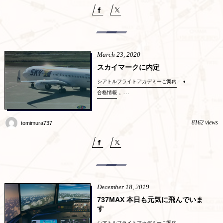
March
23
,
2020
スカイマークに内定
シアトルフライトアカデミーご案内
, …
合格情報
8162 views
tomimura737
December
18
,
2019
737MAX 本日も元気に飛んでいま
す
シアトルフライトアカデミーご案内