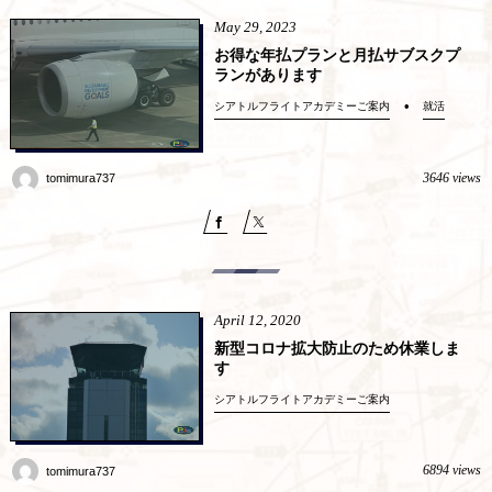
May
29
,
2023
お得な年払プランと月払サブスクプ
ランがあります
シアトルフライトアカデミーご案内
就活
3646 views
tomimura737
April
12
,
2020
新型コロナ拡大防止のため休業しま
す
シアトルフライトアカデミーご案内
6894 views
tomimura737