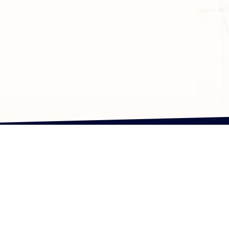
ップ・操縦士養成機構（運営団体）
PILOT専門進学塾（自社養成・航大・私大
お電話で
公