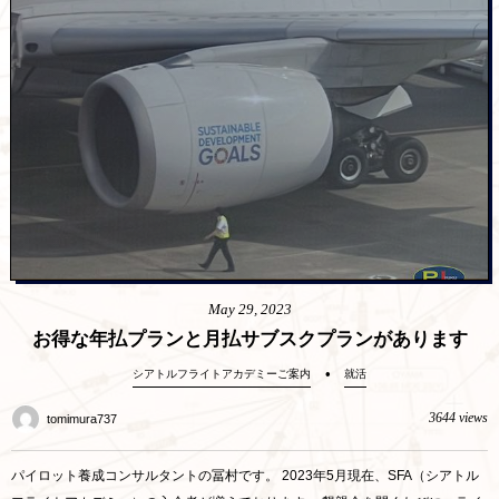
May
29
,
2023
お得な年払プランと月払サブスクプランがあります
シアトルフライトアカデミーご案内
就活
3644 views
tomimura737
パイロット養成コンサルタントの冨村です。 2023年5月現在、SFA（シアトル